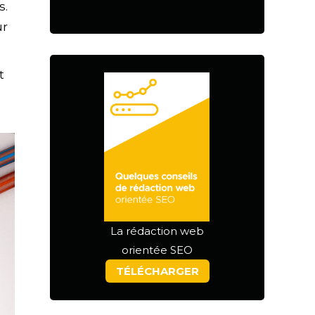
s.
ur
t
La rédaction web
orientée SEO
TÉLÉCHARGER